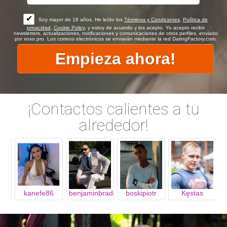
✔
Soy mayor de 18 años. He leído los
Términos y Condiciones
,
Política de
privacidad
,
Cookie Policy
, y estoy de acuerdo y los acepto. Yo acepto recibir
newsletters, actualizaciones, notificaciones y comunicaciones de otros perfiles, enviado
por xoxo.pro. Los correos electrónicos se enviarán mediante la red DatingFactory.com.
¡Contactos calientes a tu
alrededor!
kanefe86
benjaminbrad413
boskipiotr
Kęstas